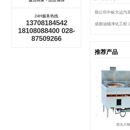
我公司中标大运汽
24H服务热线
13708184542
成都油烟净化工程 
18108088400 028-
87509266
推荐产品
炉
大锅带小炒炉
双头大