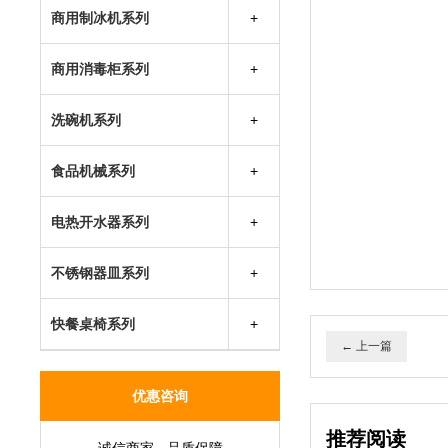
厨房多功能车
商用制冰机系列
万利多制冰机
商用消毒柜系列
因纽特制冰机
兴发热风循环消毒柜
成云制冰机
洗碗机系列
胜野制冰机
食品机械系列
银都制冰机
电热开水器系列
不锈钢器皿系列
快餐桌椅系列
← 上一篇
优惠咨询
推荐阅读
诚信商家 - 品质保障