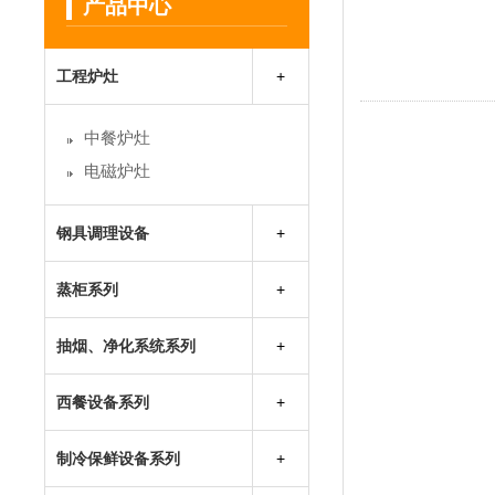
产品中心
工程炉灶
中餐炉灶
电磁炉灶
钢具调理设备
保温保鲜售饭台
蒸柜系列
保温工作台
蒸饭柜
不锈钢储物柜系列
抽烟、净化系统系列
海鲜蒸柜
不锈钢吊柜系列
不锈钢烟罩
万能蒸烤箱
西餐设备系列
不锈钢工作台
油烟净化器
不锈钢货架系列
抽排风柜
制冷保鲜设备系列
不锈钢水池系列