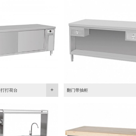
门打打荷台
翻门带抽柜