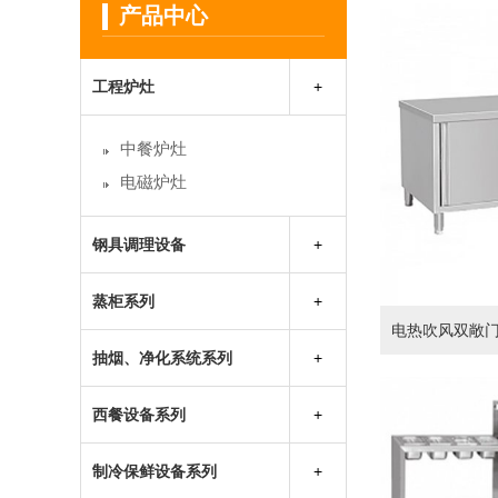
产品中心
工程炉灶
中餐炉灶
电磁炉灶
钢具调理设备
保温保鲜售饭台
蒸柜系列
保温工作台
电热吹风双敞
蒸饭柜
不锈钢储物柜系列
抽烟、净化系统系列
海鲜蒸柜
不锈钢吊柜系列
不锈钢烟罩
万能蒸烤箱
西餐设备系列
不锈钢工作台
油烟净化器
不锈钢货架系列
抽排风柜
制冷保鲜设备系列
不锈钢水池系列