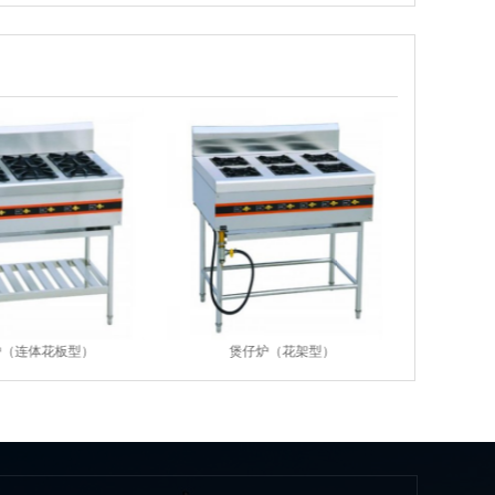
炉（连体花板型）
煲仔炉（花架型）