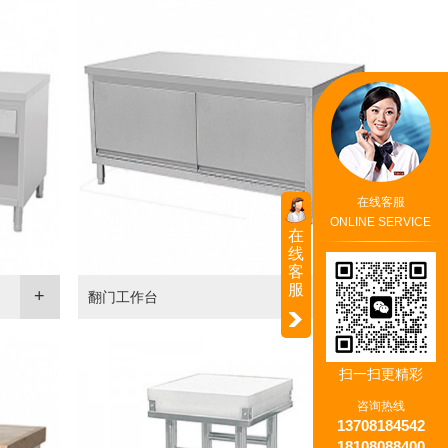
在线客服
ONLINE SERVICE
在
线
客
服
翻门工作台
扫一扫更精彩
咨询热线
13708184542
18108088400