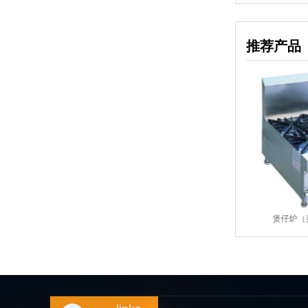
推荐产品
猪炉
煲仔炉（美式圆炉头，台
煲仔炉（