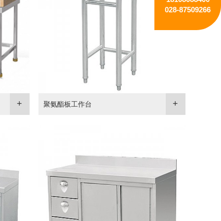
028-87509266
聚氨酯板工作台