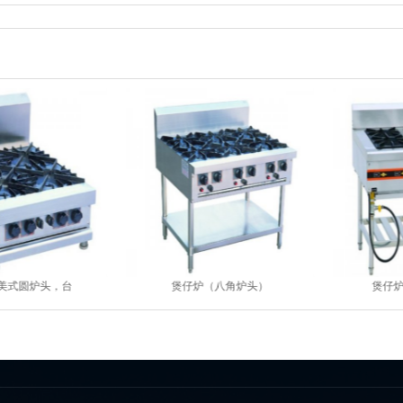
美式圆炉头，台
煲仔炉（八角炉头）
煲仔