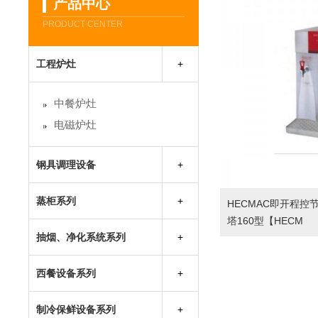
产品中心
PRODUCT CENTER
工程炉灶
中餐炉灶
电磁炉灶
钢具调理设备
保温保鲜售饭台
蒸柜系列
HECMAC即开程控节
保温工作台
塔160型【HECM
蒸饭柜
不锈钢储物柜系列
抽烟、净化系统系列
海鲜蒸柜
不锈钢吊柜系列
不锈钢烟罩
万能蒸烤箱
西餐设备系列
不锈钢工作台
油烟净化器
不锈钢货架系列
抽排风柜
制冷保鲜设备系列