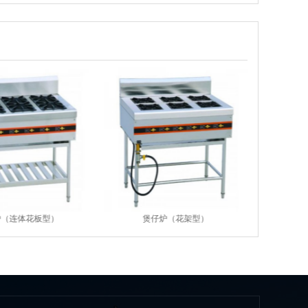
炉（连体花板型）
煲仔炉（花架型）