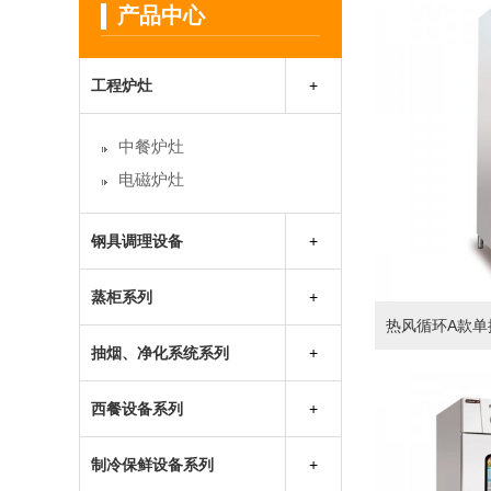
产品中心
工程炉灶
中餐炉灶
电磁炉灶
钢具调理设备
保温保鲜售饭台
蒸柜系列
保温工作台
热风循环A款单
蒸饭柜
不锈钢储物柜系列
抽烟、净化系统系列
海鲜蒸柜
不锈钢吊柜系列
不锈钢烟罩
万能蒸烤箱
西餐设备系列
不锈钢工作台
油烟净化器
不锈钢货架系列
抽排风柜
制冷保鲜设备系列
不锈钢水池系列