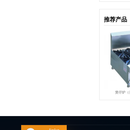
推荐产品
猪炉
煲仔炉（美式圆炉头，台
煲仔炉（