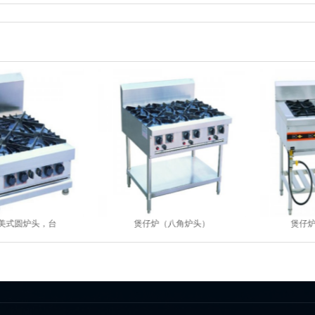
美式圆炉头，台
煲仔炉（八角炉头）
煲仔