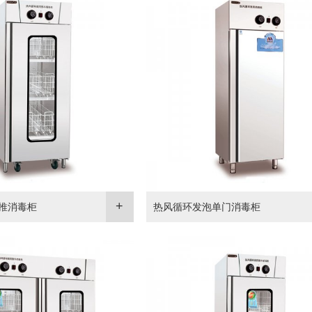
推消毒柜
热风循环发泡单门消毒柜