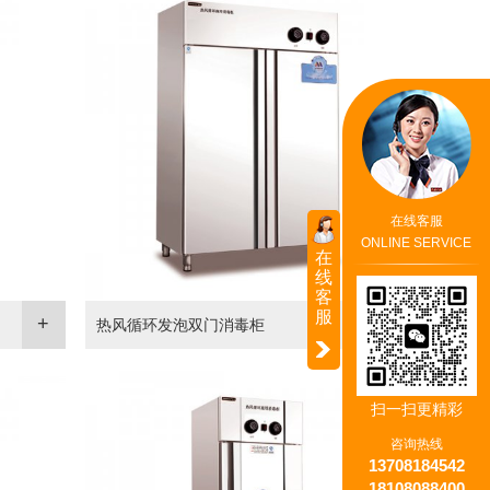
在线客服
ONLINE SERVICE
在
线
客
服
热风循环发泡双门消毒柜
扫一扫更精彩
咨询热线
13708184542
18108088400